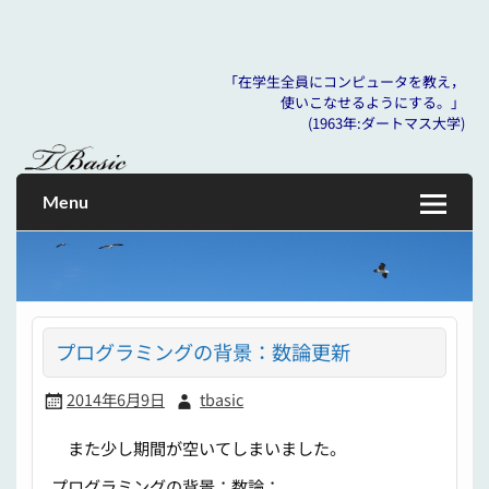
「在学生全員にコンピュータを教え，
使いこなせるようにする。」
Skip
(1963年:ダートマス大学)
to
「在学生全員にコンピュータを教え， 使いこなせるように
tbasic
content
する。」 (1963年:ダートマス大学)
Menu
プログラミングの背景：数論更新
2014年6月9日
tbasic
また少し期間が空いてしまいました。
プログラミングの背景：数論：