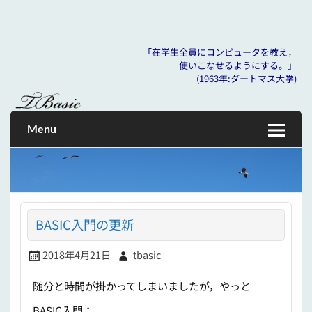
「在学生全員にコンピュータを教え，
使いこなせるようにする。」
Skip
(1963年:ダートマス大学)
to
「在学生全員にコンピュータを教え， 使いこなせるように
tbasic
content
する。」 (1963年:ダートマス大学)
Menu
BASIC入門の更新
2018年4月21日
tbasic
随分と時間が掛かってしまいましたが，やっと
BASIC入門：