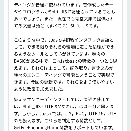
ディングが普通に使われています。昔作成したデー
タやプログラムがShift_JISで記述されていることも
多いでしょう。また，現在でも青空文庫で提供され
てる文書は殆ど（すべて？）Shift_JISです。
このような中で，tbasicは初級インタプリタ言語と
して，できる限りそれらの環境に応じた処理ができ
るようなツールとして心がけています。種々の
BASICがある中で，これはtbasicの特徴の一つとも思
えます。それらは主として，読み取り，書き込みが
種々のエンコーディングで可能ということで実現で
きます。今回の更新では，それらをより使いやすい
ように改良を加えました。
扱えるエンコーディングとしては，普通の使用で
は，Shift_JISとUTF-8があれば，ほぼ十分と思えま
す。しかし，tbasicでは，JIS，EUC，UTF-16，UTF-
32も扱えます。これらを判定する関数として，
GetFileEncodingName関数をサポートしています。