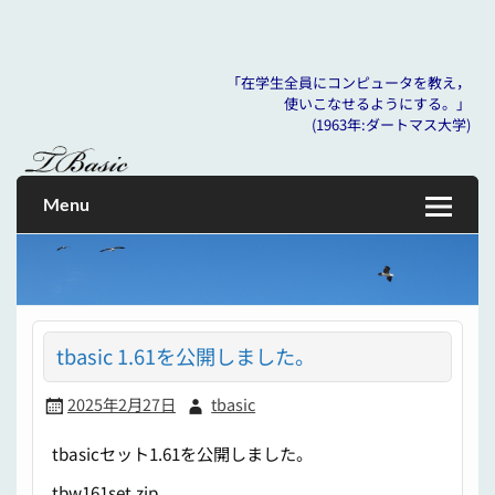
「在学生全員にコンピュータを教え，
使いこなせるようにする。」
Skip
(1963年:ダートマス大学)
to
「在学生全員にコンピュータを教え， 使いこなせるように
tbasic
content
する。」 (1963年:ダートマス大学)
Menu
tbasic 1.61を公開しました。
2025年2月27日
tbasic
tbasicセット1.61を公開しました。
tbw161set.zip