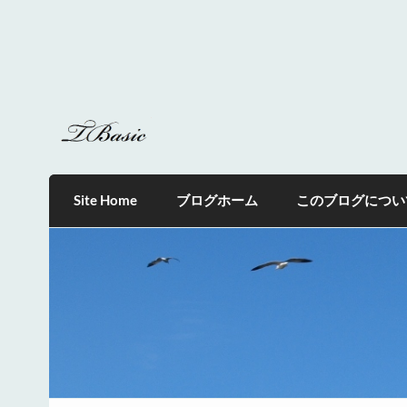
Skip
to
content
tbasic
「在学生全員にコンピュータを教え， 使いこ
Site Home
ブログホーム
このブログについ