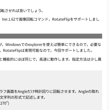
回転させれば良いでしょう。
r.1.62で画像回転コマンド，RotateFlipをサポートしまし
。
，Windowsでのexplorerを使えば簡単にできるので，必要な
otateFlipは実現可能なので，今回サポートしました。
ているものと機能的にほぼ同じで，高速に動作します。指定方法は少し異
在のグラフ画面をAngleだけ時計回りに回転させます。Angleの取れ
うに文字列の形式で記述します。
“270”)