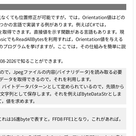
見なくても位置修正が可能ですが，では，Orientation値はどの
つかの言語で実装する例があります。例えばC#では，
ntation値を取得できます。直接値を示す関数がある言語もあります。現
でもReadAllBytesを利用すれば，Orientation値を与える
のプログラムを挙げますが，ここでは，その仕組みを簡単に説
008-2026で知ることができます。
いるので，Jpegファイルの内容(バイナリデータ)を読み取る必要
イナリデータを取得できるので，それを利用します。
り，バイトデータパターンとして定められているので，先頭から
の文字列として保存します。それを例えばByteDataStrとしま
して，値を求めます。
れは16進byteで表すと，FFD8 FFE1となり，これがあれば，