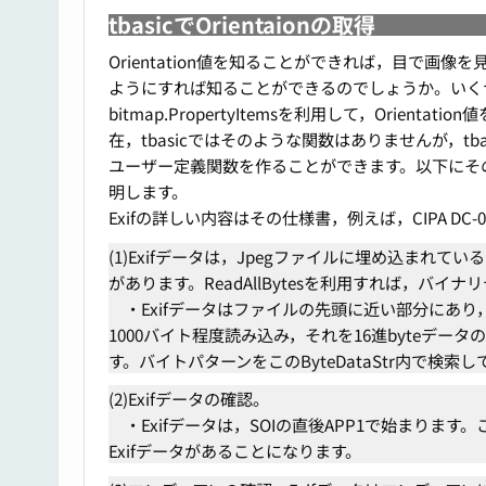
tbasicでOrientaionの取得
Orientation値を知ることができれば，目で画像を
ようにすれば知ることができるのでしょうか。いく
bitmap.PropertyItemsを利用して，Orie
在，tbasicではそのような関数はありませんが，tbasic
ユーザー定義関数を作ることができます。以下にそ
明します。
Exifの詳しい内容はその仕様書，例えば，CIPA DC-
(1)Exifデータは，Jpegファイルに埋め込まれて
があります。ReadAllBytesを利用すれば，バ
・Exifデータはファイルの先頭に近い部分にあ
1000バイト程度読み込み，それを16進byteデータ
す。バイトパターンをこのByteDataStr内で検索
(2)Exifデータの確認。
・Exifデータは，SOIの直後APP1で始まります。こ
Exifデータがあることになります。