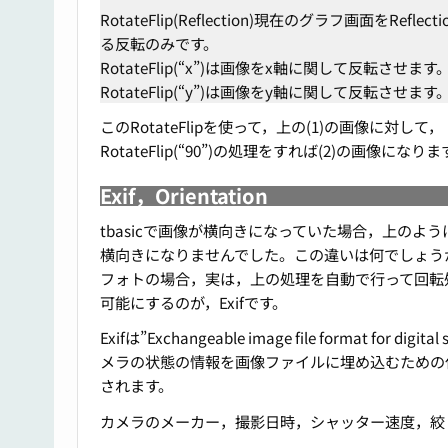
RotateFlip(Reflection)現在のグラフ画面を
る反転のみです。
RotateFlip(“x”)は画像をx軸に関して反転させます
RotateFlip(“y”)は画像をy軸に関して反転させます
このRotateFlipを使って，上の(1)の画像に対して，
RotateFlip(“90”)の処理をすれば(2)の画像になり
Exif，Orientation
tbasicで画像が横向きになっていた場合，上のように
横向きになりませんでした。この違いは何でしょう
フォトの場合，実は，上の処理を自動で行って回転
可能にするのが，Exifです。
Exifは”Exchangeable image file format f
メラの状態の情報を画像ファイルに埋め込むための仕
されます。
カメラのメーカー，撮影日時，シャッター速度，絞