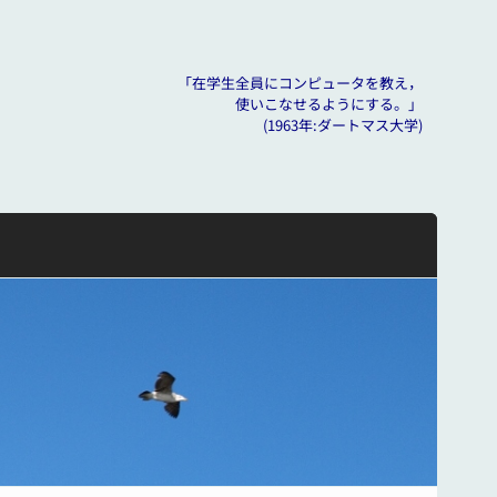
「在学生全員にコンピュータを教え，
使いこなせるようにする。」
(1963年:ダートマス大学)