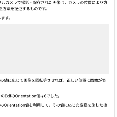
す。デジタルカメラで撮影・保存された画像は，カメラの位置により方
正方法を記述するものです。
ちます。
場合は，その値に応じて画像を回転等させれば，正しい位置に画像が表
ifのOrientation値は6でした。
Orientation値を利用して，その値に応じた変換を施した後