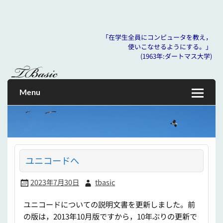
「在学生全員にコンピュータを教え，
使いこなせるようにする。」
Skip
(1963年:ダートマス大学)
to
「在学生全員にコンピュータを教え， 使いこなせるように
tbasic
content
する。」 (1963年:ダートマス大学)
Menu
ユニコードへ
2023年7月30日
tbasic
ユニコードについての説明文書を更新しました。前
の版は，2013年10月版ですから，10年ぶりの更新で