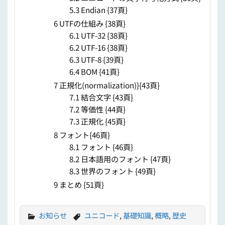
5.3 Endian {37頁}
6 UTFの仕組み {38頁}
6.1 UTF-32 {38頁}
6.2 UTF-16 {38頁}
6.3 UTF-8 {39頁}
6.4 BOM {41頁}
7 正規化(normalization)}{43頁}
7.1 結合文字 {43頁}
7.2 等価性 {44頁}
7.3 正規化 {45頁}
8 フォント{46頁}
8.1 フォント {46頁}
8.2 日本語用のフォント {47頁}
8.3 世界のフォント {49頁}
9 まとめ {51頁}
お知らせ
ユニコード
,
基礎知識
,
概略
,
歴史